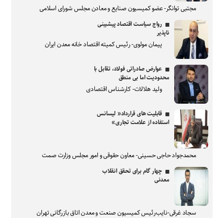
مجتبی توانگر- عضو کمیسیون صنایع و معادن مجلس شورای اسلامی
رواج سیاست اقتصاد پیشبینی
ناپذیر
پیمان مولوی- رئیس کمیته اقتصاد خانه معدن ایران
عوارض صادراتی فولاد، تقابل با
محدودیت اما بی منطق
ولید هلالات- کارشناس اقتصادی
قابلیت های قرارداد« لیسانس
استفاده از علامت تجاری»
محمدجواد حاجی حسینی- معاون حقوقی و امور مجلس وزارت صمت
چهار گام برای تحقق انقلاب
معدنی
سجاد غرقی-نایب‌رئیس کمیسیون صنعت و معدن اتاق بازرگانی تهران