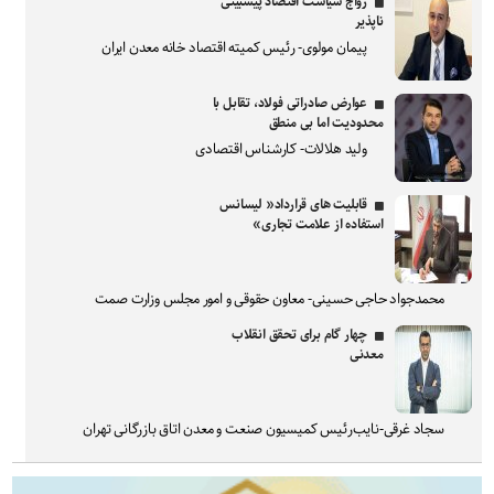
رواج سیاست اقتصاد پیشبینی
ناپذیر
پیمان مولوی- رئیس کمیته اقتصاد خانه معدن ایران
عوارض صادراتی فولاد، تقابل با
محدودیت اما بی منطق
ولید هلالات- کارشناس اقتصادی
قابلیت های قرارداد« لیسانس
استفاده از علامت تجاری»
محمدجواد حاجی حسینی- معاون حقوقی و امور مجلس وزارت صمت
چهار گام برای تحقق انقلاب
معدنی
سجاد غرقی-نایب‌رئیس کمیسیون صنعت و معدن اتاق بازرگانی تهران