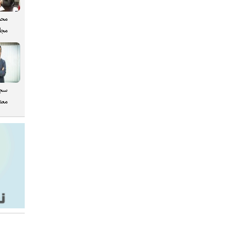
محم
مجل
سجا
معدن