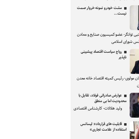
مشت خودرو نمونه خروار صمت
نیست...
بی توانگر- عضو کمیسیون صنایع و معادن
س شورای اسلامی
رواج سیاست اقتصاد پیشبینی
ناپذیر
ان مولوی- رئیس کمیته اقتصاد خانه معدن
ن
عوارض صادراتی فولاد، تقابل با
محدودیت اما بی منطق
ولید هلالات- کارشناس اقتصادی
قابلیت های قرارداد« لیسانس
استفاده از علامت تجاری»