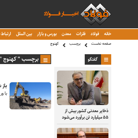
خانه
فولاد
فلزات
معدن
بورس و بازار
بین الملل
ارتباط ب
صفحه نخست
برچسب
کهنوج
برچسب " کهنوج "
گفتگو
باز 
با ور
ذخایر معدنی کشور بیش از
۵۵ میلیارد تن برآورد می‌شود