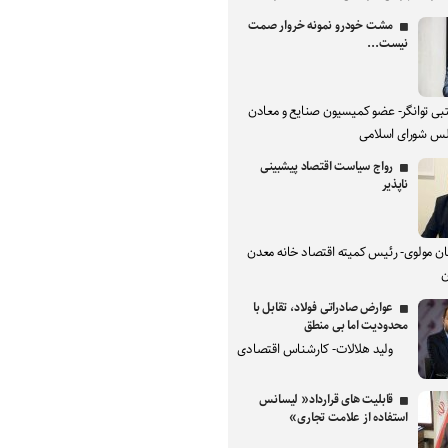
مشت خودرو نمونه خروار صمت
نیست...
بی توانگر- عضو کمیسیون صنایع و معادن
س شورای اسلامی
رواج سیاست اقتصاد پیشبینی
ناپذیر
ان مولوی- رئیس کمیته اقتصاد خانه معدن
ن
عوارض صادراتی فولاد، تقابل با
محدودیت اما بی منطق
ولید هلالات- کارشناس اقتصادی
قابلیت های قرارداد« لیسانس
استفاده از علامت تجاری»