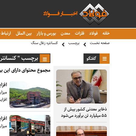
خانه
فولاد
فلزات
معدن
بورس و بازار
بین الملل
ارتباط ب
صفحه نخست
برچسب
کنسانتره زغال سنگ
برچسب " کنسانتره
گفتگو
مجموع محتوای دارای این بر
افزایش ۵ درصدی تولید ک
افزا
ذخایر معدنی کشور بیش از
۵۵ میلیارد تن برآورد می‌شود
افزایش ۱۱ درصدی تولید ک
میزان 