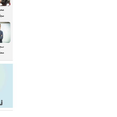
محم
مجل
سجا
معدن