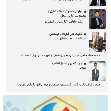
عوارض صادراتی فولاد، تقابل با
محدودیت اما بی منطق
ولید هلالات- کارشناس اقتصادی
قابلیت های قرارداد« لیسانس
استفاده از علامت تجاری»
محمدجواد حاجی حسینی- معاون حقوقی و امور مجلس وزارت صمت
چهار گام برای تحقق انقلاب
معدنی
سجاد غرقی-نایب‌رئیس کمیسیون صنعت و معدن اتاق بازرگانی تهران