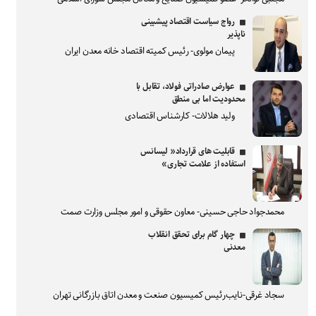
رواج سیاست اقتصاد پیشبینی
ناپذیر
پیمان مولوی- رئیس کمیته اقتصاد خانه معدن ایران
عوارض صادراتی فولاد، تقابل با
محدودیت اما بی منطق
ولید هلالات- کارشناس اقتصادی
قابلیت های قرارداد« لیسانس
استفاده از علامت تجاری»
محمدجواد حاجی حسینی- معاون حقوقی و امور مجلس وزارت صمت
چهار گام برای تحقق انقلاب
معدنی
سجاد غرقی-نایب‌رئیس کمیسیون صنعت و معدن اتاق بازرگانی تهران