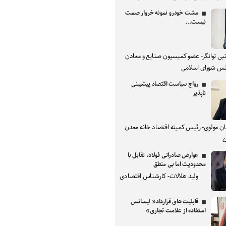
مشت خودرو نمونه خروار صمت
نیست...
بی توانگر- عضو کمیسیون صنایع و معادن
س شورای اسلامی
رواج سیاست اقتصاد پیشبینی
ناپذیر
ان مولوی- رئیس کمیته اقتصاد خانه معدن
ن
عوارض صادراتی فولاد، تقابل با
محدودیت اما بی منطق
ولید هلالات- کارشناس اقتصادی
قابلیت های قرارداد« لیسانس
استفاده از علامت تجاری»