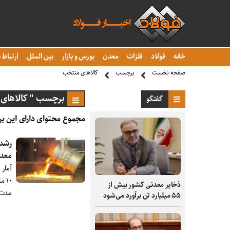
خانه
فولاد
فلزات
معدن
بورس و بازار
بین الملل
ارتباط ب
صفحه نخست
برچسب
کالاهای منتخب
برچسب " کالاهای 
گفتگو
مجموع محتوای دارای این بر
معد
آمار
ذخایر معدنی کشور بیش از
مدت 
۵۵ میلیارد تن برآورد می‌شود