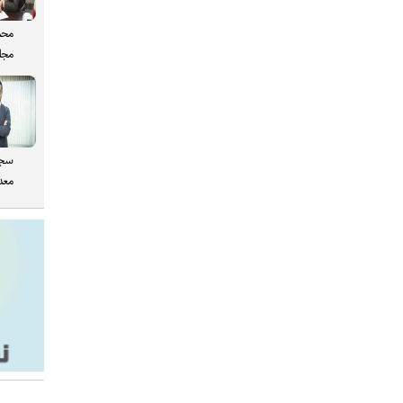
محم
مجل
سجا
معدن