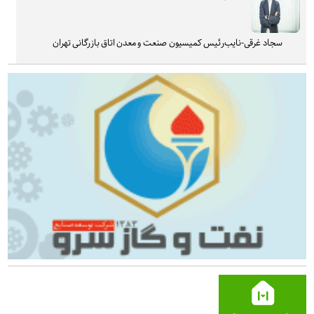
سجاد غرقی-نایب‌رئیس کمیسیون صنعت و معدن اتاق بازرگانی تهران