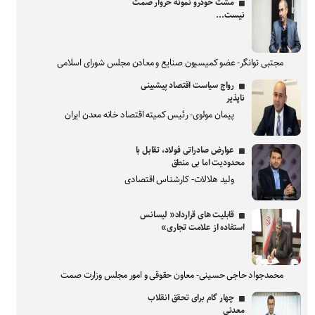
مشت خودرو نمونه خروار صمت
نیست...
مجتبی توانگر- عضو کمیسیون صنایع و معادن مجلس شورای اسلامی
رواج سیاست اقتصاد پیشبینی
ناپذیر
پیمان مولوی- رئیس کمیته اقتصاد خانه معدن ایران
عوارض صادراتی فولاد، تقابل با
محدودیت اما بی منطق
ولید هلالات- کارشناس اقتصادی
قابلیت های قرارداد« لیسانس
استفاده از علامت تجاری»
محمدجواد حاجی حسینی- معاون حقوقی و امور مجلس وزارت صمت
چهار گام برای تحقق انقلاب
معدنی