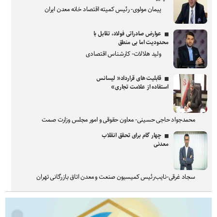
پیمان مولوی- رئیس کمیته اقتصاد خانه معدن ایران
عوارض صادراتی فولاد، تقابل با
محدودیت اما بی منطق
ولید هلالات- کارشناس اقتصادی
قابلیت های قرارداد« لیسانس
استفاده از علامت تجاری»
محمدجواد حاجی حسینی- معاون حقوقی و امور مجلس وزارت صمت
چهار گام برای تحقق انقلاب
معدنی
سجاد غرقی-نایب‌رئیس کمیسیون صنعت و معدن اتاق بازرگانی تهران