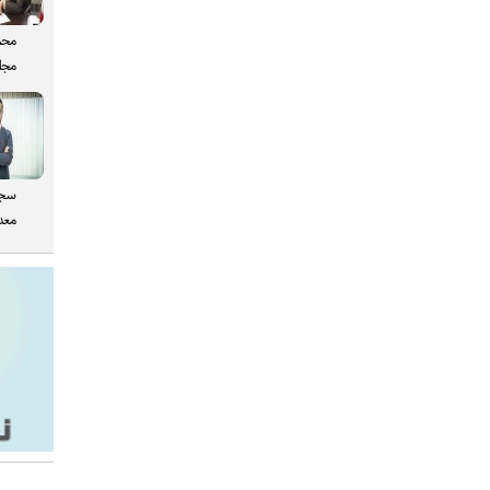
محم
مجل
سجا
معدن