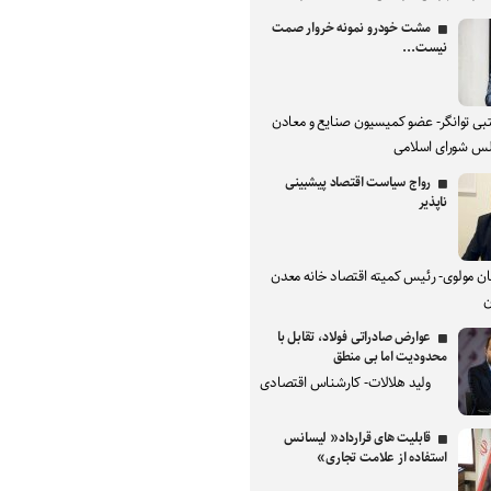
مشت خودرو نمونه خروار صمت
نیست...
بی توانگر- عضو کمیسیون صنایع و معادن
س شورای اسلامی
رواج سیاست اقتصاد پیشبینی
ناپذیر
ان مولوی- رئیس کمیته اقتصاد خانه معدن
ن
عوارض صادراتی فولاد، تقابل با
محدودیت اما بی منطق
ولید هلالات- کارشناس اقتصادی
قابلیت های قرارداد« لیسانس
استفاده از علامت تجاری»