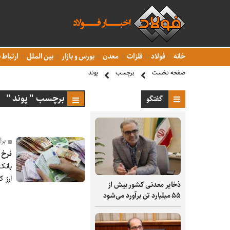
خانه
فولاد
فلزات
معدن
بورس و بازار
بین الملل
ارتباط ب
صفحه نخست
برچسب
پوند
برچسب " پوند "
گفتگو
بر
نرخ 
ارز کاهش و ۱۷ ارز اف
ذخایر معدنی کشور بیش از
۵۵ میلیارد تن برآورد می‌شود