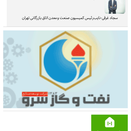
سجاد غرقی-نایب‌رئیس کمیسیون صنعت و معدن اتاق بازرگانی تهران