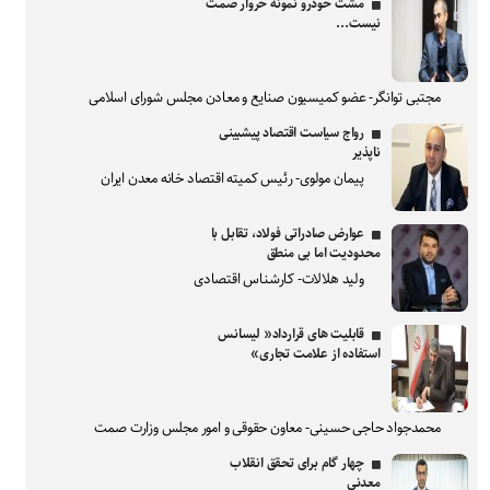
مشت خودرو نمونه خروار صمت
نیست...
مجتبی توانگر- عضو کمیسیون صنایع و معادن مجلس شورای اسلامی
رواج سیاست اقتصاد پیشبینی
ناپذیر
پیمان مولوی- رئیس کمیته اقتصاد خانه معدن ایران
عوارض صادراتی فولاد، تقابل با
محدودیت اما بی منطق
ولید هلالات- کارشناس اقتصادی
قابلیت های قرارداد« لیسانس
استفاده از علامت تجاری»
محمدجواد حاجی حسینی- معاون حقوقی و امور مجلس وزارت صمت
چهار گام برای تحقق انقلاب
معدنی