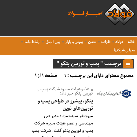
خانه
فولاد
فلزات
معدن
بورس و بازار
بین الملل
ارتباط با ما
معرفی شرکتها
برچسب " پمپ و توربین پتکو "
مجموع محتوای دارای این برچسب : ۱
صفحه ۱ از ۱
عضو هیئت مدیره شرکت پمپ و
توربین پتکو خبر داد:
پتکو، پیشرو در طراحی پمپ و
توربین‌های نوین
میرجعفر سیدحمزه ؛ مدیر فنی
مهندسی و عضو هیئت مدیره شرکت
پمپ و توربین پتکو گفت: شرکت پمپ