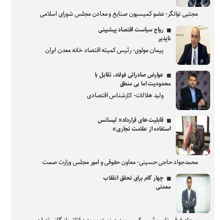
مجتبی توانگر- عضو کمیسیون صنایع و معادن مجلس شورای اسلامی
رواج سیاست اقتصاد پیشبینی
ناپذیر
پیمان مولوی- رئیس کمیته اقتصاد خانه معدن ایران
عوارض صادراتی فولاد، تقابل با
محدودیت اما بی منطق
ولید هلالات- کارشناس اقتصادی
قابلیت های قرارداد« لیسانس
استفاده از علامت تجاری»
محمدجواد حاجی حسینی- معاون حقوقی و امور مجلس وزارت صمت
چهار گام برای تحقق انقلاب
معدنی