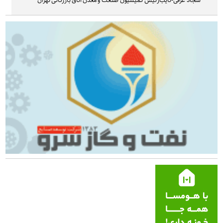
سجاد غرقی-نایب‌رئیس کمیسیون صنعت و معدن اتاق بازرگانی تهران