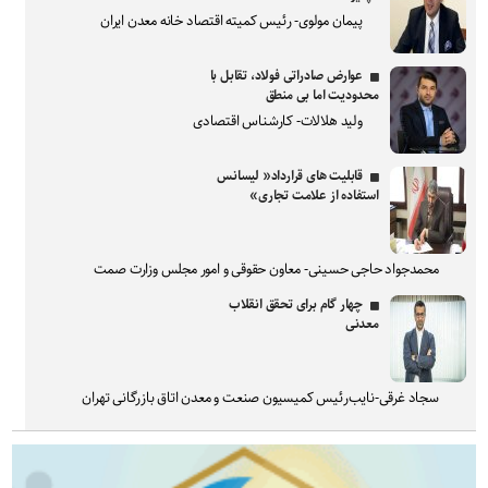
پیمان مولوی- رئیس کمیته اقتصاد خانه معدن ایران
عوارض صادراتی فولاد، تقابل با
محدودیت اما بی منطق
ولید هلالات- کارشناس اقتصادی
قابلیت های قرارداد« لیسانس
استفاده از علامت تجاری»
محمدجواد حاجی حسینی- معاون حقوقی و امور مجلس وزارت صمت
چهار گام برای تحقق انقلاب
معدنی
سجاد غرقی-نایب‌رئیس کمیسیون صنعت و معدن اتاق بازرگانی تهران