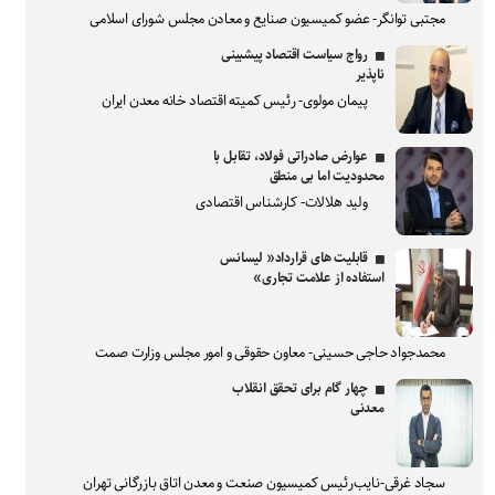
مجتبی توانگر- عضو کمیسیون صنایع و معادن مجلس شورای اسلامی
رواج سیاست اقتصاد پیشبینی
ناپذیر
پیمان مولوی- رئیس کمیته اقتصاد خانه معدن ایران
عوارض صادراتی فولاد، تقابل با
محدودیت اما بی منطق
ولید هلالات- کارشناس اقتصادی
قابلیت های قرارداد« لیسانس
استفاده از علامت تجاری»
محمدجواد حاجی حسینی- معاون حقوقی و امور مجلس وزارت صمت
چهار گام برای تحقق انقلاب
معدنی
سجاد غرقی-نایب‌رئیس کمیسیون صنعت و معدن اتاق بازرگانی تهران