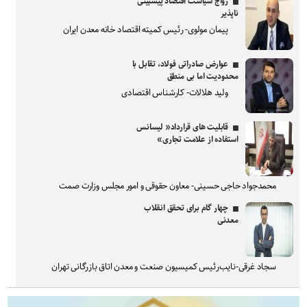
رواج سیاست اقتصاد پیشبینی
ناپذیر
پیمان مولوی- رئیس کمیته اقتصاد خانه معدن ایران
عوارض صادراتی فولاد، تقابل با
محدودیت اما بی منطق
ولید هلالات- کارشناس اقتصادی
قابلیت های قرارداد« لیسانس
استفاده از علامت تجاری»
محمدجواد حاجی حسینی- معاون حقوقی و امور مجلس وزارت صمت
چهار گام برای تحقق انقلاب
معدنی
سجاد غرقی-نایب‌رئیس کمیسیون صنعت و معدن اتاق بازرگانی تهران