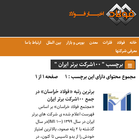
خانه
فولاد
فلزات
معدن
بورس و بازار
بین الملل
ارتباط با ما
معرفی شرکتها
برچسب " ١٠٠شرکت برتر ایران "
مجموع محتوای دارای این برچسب : ۱
صفحه ۱ از ۱
برترین رتبه «فولاد خراسان» در
جمع ١٠٠شرکت برتر ایران
«مجتمع فولاد خراسان» بر اساس
فهرست اعلام شده ی شرکت های برتر
ایران در سال ١٣٩٩ (IMI ۱۰۰)در سال
گذشته با ٢ پله صعود، بالاترین امتیاز
خودش را از بدو تاسیس تا کنون، در