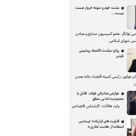
مشت خودرو نمونه خروار صمت
نیست...
بی توانگر- عضو کمیسیون صنایع و معادن
س شورای اسلامی
رواج سیاست اقتصاد پیشبینی
ناپذیر
ان مولوی- رئیس کمیته اقتصاد خانه معدن
ن
عوارض صادراتی فولاد، تقابل با
محدودیت اما بی منطق
ولید هلالات- کارشناس اقتصادی
قابلیت های قرارداد« لیسانس
استفاده از علامت تجاری»