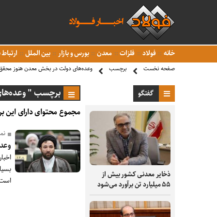
خانه
فولاد
فلزات
معدن
بورس و بازار
بین الملل
ارتباط ب
صفحه نخست
برچسب
وعده‌های دولت در بخش معدن هنوز محق
برچسب " وعده‌ها
گفتگو
مجموع محتوای دارای این بر
نما
وعد
اخبار
بسیا
ذخایر معدنی کشور بیش از
است
۵۵ میلیارد تن برآورد می‌شود