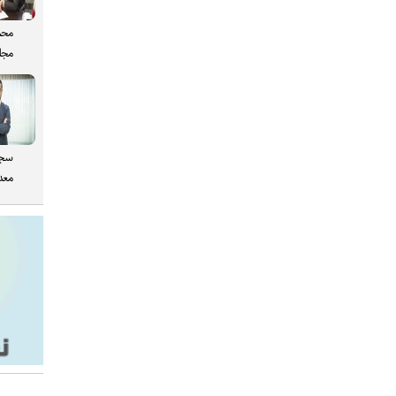
محم
مجل
سجا
معدن