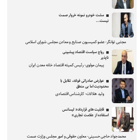
مشت خودرو نمونه خروار صمت
نیست...
مجتبی توانگر- عضو کمیسیون صنایع و معادن مجلس شورای اسلامی
رواج سیاست اقتصاد پیشبینی
ناپذیر
پیمان مولوی- رئیس کمیته اقتصاد خانه معدن ایران
عوارض صادراتی فولاد، تقابل با
محدودیت اما بی منطق
ولید هلالات- کارشناس اقتصادی
قابلیت های قرارداد« لیسانس
استفاده از علامت تجاری»
محمدجواد حاجی حسینی- معاون حقوقی و امور مجلس وزارت صمت