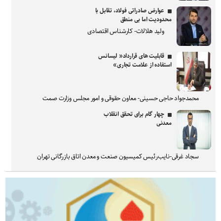
عوارض صادراتی فولاد، تقابل با
محدودیت اما بی منطق
ولید هلالات- کارشناس اقتصادی
قابلیت های قرارداد« لیسانس
استفاده از علامت تجاری»
محمدجواد حاجی حسینی- معاون حقوقی و امور مجلس وزارت صمت
چهار گام برای تحقق انقلاب
معدنی
سجاد غرقی-نایب‌رئیس کمیسیون صنعت و معدن اتاق بازرگانی تهران