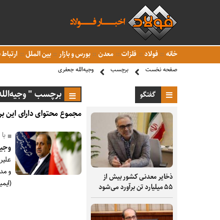
خانه
فولاد
فلزات
معدن
بورس و بازار
بین الملل
ارتباط ب
صفحه نخست
برچسب
وجیه‌الله جعفری
برچسب " وجیه‌الل
گفتگو
مجموع محتوای دارای این بر
با
وجیه
علیر
و مد
ذخایر معدنی کشور بیش از
(ایمی
۵۵ میلیارد تن برآورد می‌شود