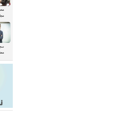
محم
مجل
سجا
معدن