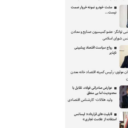
مشت خودرو نمونه خروار صمت
نیست...
بی توانگر- عضو کمیسیون صنایع و معادن
س شورای اسلامی
رواج سیاست اقتصاد پیشبینی
ناپذیر
ان مولوی- رئیس کمیته اقتصاد خانه معدن
ن
عوارض صادراتی فولاد، تقابل با
محدودیت اما بی منطق
ولید هلالات- کارشناس اقتصادی
قابلیت های قرارداد« لیسانس
استفاده از علامت تجاری»