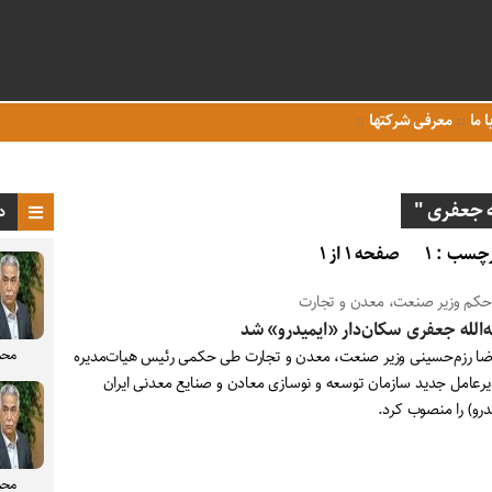
ا ما
معرفی شرکتها
ه جعفری "
د
چسب : ۱
صفحه ۱ از ۱
 حکم وزیر صنعت، معدن و تجارت
‌الله جعفری سکان‌دار «ایمیدرو» شد
محم
ضا رزم‌حسینی وزیر صنعت، معدن و تجارت طی حکمی رئیس هیات‌مدیره
یرعامل جدید سازمان توسعه و نوسازی معادن و صنایع معدنی ایران
درو) را منصوب کرد.
محم