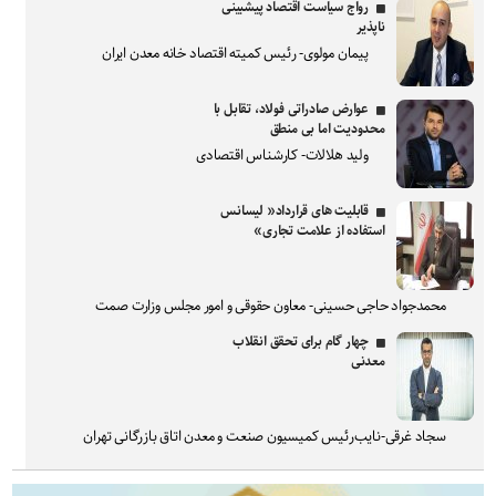
رواج سیاست اقتصاد پیشبینی
ناپذیر
پیمان مولوی- رئیس کمیته اقتصاد خانه معدن ایران
عوارض صادراتی فولاد، تقابل با
محدودیت اما بی منطق
ولید هلالات- کارشناس اقتصادی
قابلیت های قرارداد« لیسانس
استفاده از علامت تجاری»
محمدجواد حاجی حسینی- معاون حقوقی و امور مجلس وزارت صمت
چهار گام برای تحقق انقلاب
معدنی
سجاد غرقی-نایب‌رئیس کمیسیون صنعت و معدن اتاق بازرگانی تهران