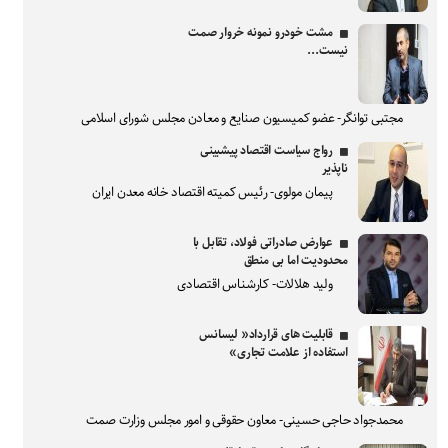
مشت خودرو نمونه خروار صمت
نیست...
مجتبی توانگر- عضو کمیسیون صنایع و معادن مجلس شورای اسلامی
رواج سیاست اقتصاد پیشبینی
ناپذیر
پیمان مولوی- رئیس کمیته اقتصاد خانه معدن ایران
عوارض صادراتی فولاد، تقابل با
محدودیت اما بی منطق
ولید هلالات- کارشناس اقتصادی
قابلیت های قرارداد« لیسانس
استفاده از علامت تجاری»
محمدجواد حاجی حسینی- معاون حقوقی و امور مجلس وزارت صمت