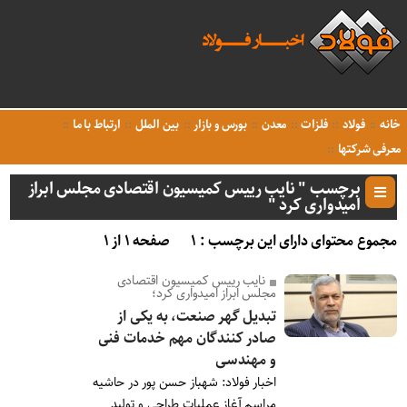
خانه
فولاد
فلزات
معدن
بورس و بازار
بین الملل
ارتباط با ما
معرفی شرکتها
برچسب " نایب رییس کمیسیون اقتصادی مجلس ابراز
امیدواری کرد "
مجموع محتوای دارای این برچسب : ۱
صفحه ۱ از ۱
نایب رییس کمیسیون اقتصادی
مجلس ابراز امیدواری کرد؛
تبدیل گهر صنعت، به یکی از
صادر کنندگان مهم خدمات فنی
و مهندسی
اخبار فولاد: شهباز حسن پور در حاشیه
مراسم آغاز عملیات طراحی و تولید