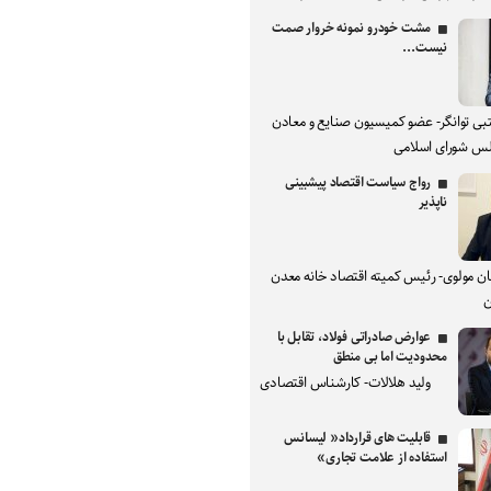
مشت خودرو نمونه خروار صمت
نیست...
بی توانگر- عضو کمیسیون صنایع و معادن
س شورای اسلامی
رواج سیاست اقتصاد پیشبینی
ناپذیر
ان مولوی- رئیس کمیته اقتصاد خانه معدن
ن
عوارض صادراتی فولاد، تقابل با
محدودیت اما بی منطق
ولید هلالات- کارشناس اقتصادی
قابلیت های قرارداد« لیسانس
استفاده از علامت تجاری»