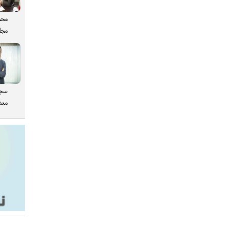
محم
مجل
سجا
معدن