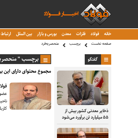
خانه
فولاد
فلزات
معدن
بورس و بازار
بین الملل
ارتباط ب
صفحه نخست
برچسب
منحصربه‌فرد
برچسب " منحصربه‌
گفتگو
مجموع محتوای دارای این بر
فولاد مبارک
ناحی
کارب
ذخایر معدنی کشور بیش از
۵۵ میلیارد تن برآورد می‌شود