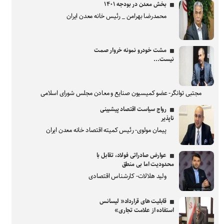
بخش معدن در بودجه ۱۴۰۱
محمدرضا بهرامن _ رئیس خانه معدن ایران
مشت خودرو نمونه خروار صمت
نیست...
مجتبی توانگر- عضو کمیسیون صنایع و معادن مجلس شورای اسلامی
رواج سیاست اقتصاد پیشبینی
ناپذیر
پیمان مولوی- رئیس کمیته اقتصاد خانه معدن ایران
عوارض صادراتی فولاد، تقابل با
محدودیت اما بی منطق
ولید هلالات- کارشناس اقتصادی
قابلیت های قرارداد« لیسانس
استفاده از علامت تجاری»