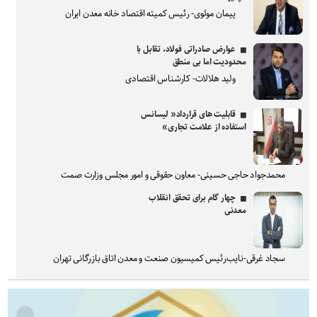
پیمان مولوی- رئیس کمیته اقتصاد خانه معدن ایران
عوارض صادراتی فولاد، تقابل با
محدودیت اما بی منطق
ولید هلالات- کارشناس اقتصادی
قابلیت های قرارداد« لیسانس
استفاده از علامت تجاری»
محمدجواد حاجی حسینی- معاون حقوقی و امور مجلس وزارت صمت
چهار گام برای تحقق انقلاب
معدنی
سجاد غرقی-نایب‌رئیس کمیسیون صنعت و معدن اتاق بازرگانی تهران