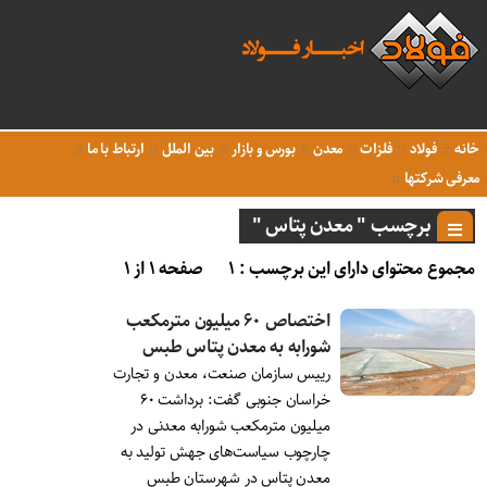
خانه
فولاد
فلزات
معدن
بورس و بازار
بین الملل
ارتباط با ما
معرفی شرکتها
برچسب " معدن پتاس "
مجموع محتوای دارای این برچسب : ۱
صفحه ۱ از ۱
اختصاص ۶۰ میلیون مترمکعب
شورابه به معدن پتاس طبس
رییس سازمان صنعت، معدن و تجارت
خراسان جنوبی گفت: برداشت ۶۰
میلیون مترمکعب شورابه معدنی در
چارچوب سیاست‌های جهش تولید به
معدن پتاس در شهرستان طبس