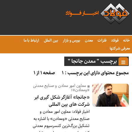
خانه
فولاد
فلزات
معدن
بورس و بازار
بین الملل
ارتباط با ما
معرفی شرکتها
برچسب " معدن جانجا "
مجموع محتوای دارای این برچسب : ۱
صفحه ۱ از ۱
معاون امور معادن و صنایع معدنی
«ومعادن»؛
«جانجا» آغازگر شکل گیری ابر
شرکت های بین المللی
اخبار فولاد: معاون امور معادن و
صنایع معدنی «ومعادن» با اشاره به
تشکیل بزرگ‌ترین کنسرسیوم معدنی