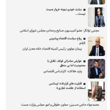
مشت خودرو نمونه خروار صمت
نیست...
مجتبی توانگر- عضو کمیسیون صنایع و معادن مجلس شورای اسلامی
رواج سیاست اقتصاد پیشبینی
ناپذیر
پیمان مولوی- رئیس کمیته اقتصاد خانه معدن ایران
عوارض صادراتی فولاد، تقابل با
محدودیت اما بی منطق
ولید هلالات- کارشناس اقتصادی
قابلیت های قرارداد« لیسانس
استفاده از علامت تجاری»
محمدجواد حاجی حسینی- معاون حقوقی و امور مجلس وزارت صمت