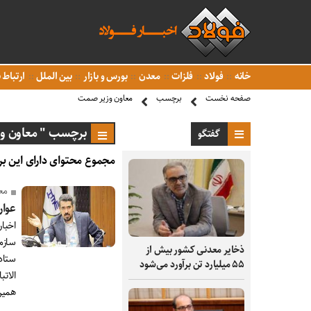
خانه
فولاد
فلزات
معدن
بورس و بازار
بین الملل
ارتباط ب
صفحه نخست
برچسب
معاون وزیر صمت
برچسب " معاون و
گفتگو
مجموع محتوای دارای این بر
مع
عوار
اخبار
سازما
ذخایر معدنی کشور بیش از
ستاد 
۵۵ میلیارد تن برآورد می‌شود
الاتب
همین