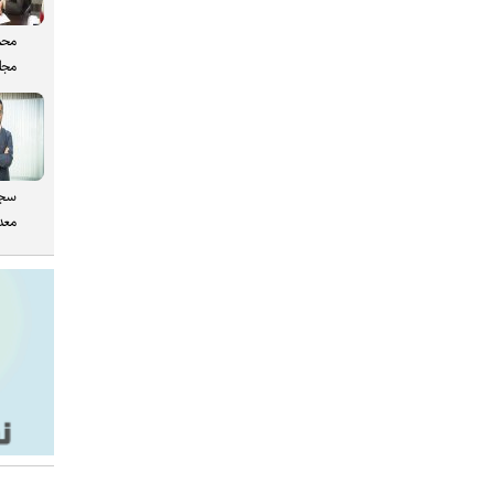
محم
مجل
سجا
معدن