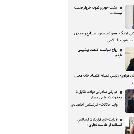
مشت خودرو نمونه خروار صمت
نیست...
بی توانگر- عضو کمیسیون صنایع و معادن
س شورای اسلامی
رواج سیاست اقتصاد پیشبینی
ناپذیر
ان مولوی- رئیس کمیته اقتصاد خانه معدن
ن
عوارض صادراتی فولاد، تقابل با
محدودیت اما بی منطق
ولید هلالات- کارشناس اقتصادی
قابلیت های قرارداد« لیسانس
استفاده از علامت تجاری»