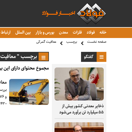
خانه
فولاد
فلزات
معدن
بورس و بازار
بین الملل
ارتباط ب
صفحه نخست
برچسب
معافیت گمرکی
برچسب " معافیت 
گفتگو
مجموع محتوای دارای این بر
معافیت گمرکی 
بررس
۴۳۰ فقره مشمول معافیت گمرکی شدند.
ذخایر معدنی کشور بیش از
۵۵ میلیارد تن برآورد می‌شود