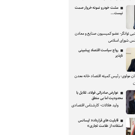
مشت خودرو نمونه خروار صمت
نیست...
بی توانگر- عضو کمیسیون صنایع و معادن
س شورای اسلامی
رواج سیاست اقتصاد پیشبینی
ناپذیر
ان مولوی- رئیس کمیته اقتصاد خانه معدن
ن
عوارض صادراتی فولاد، تقابل با
محدودیت اما بی منطق
ولید هلالات- کارشناس اقتصادی
قابلیت های قرارداد« لیسانس
استفاده از علامت تجاری»