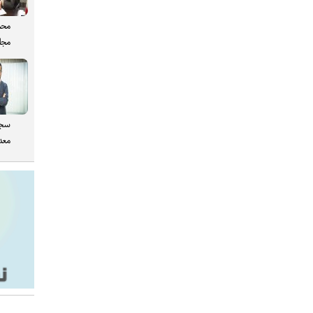
محم
مجل
سجا
معدن