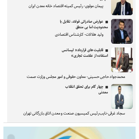
پیمان مولوی- رئیس کمیته اقتصاد خانه معدن ایران
عوارض صادراتی فولاد، تقابل با
محدودیت اما بی منطق
ولید هلالات- کارشناس اقتصادی
قابلیت های قرارداد« لیسانس
استفاده از علامت تجاری»
محمدجواد حاجی حسینی- معاون حقوقی و امور مجلس وزارت صمت
چهار گام برای تحقق انقلاب
معدنی
سجاد غرقی-نایب‌رئیس کمیسیون صنعت و معدن اتاق بازرگانی تهران