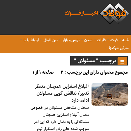
خانه
فولاد
فلزات
معدن
بورس و بازار
بین الملل
ارتباط با ما
معرفی شرکتها
برچسب " مسئولان "
مجموع محتوای دارای این برچسب : ۲
صفحه ۱ از ۱
آلبلاغ اسفراین همچنان منتظر
تدبیر/ تناقض گویی مسئولان
ادامه دارد
سخنان متناقض مسئولان در خصوص
معدن آلبلاغ اسفراین همچنان
مشکلاتی را به دنبال دارد که این امر
موجب شده علی رغم استقرار تیم