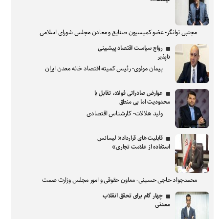
مجتبی توانگر- عضو کمیسیون صنایع و معادن مجلس شورای اسلامی
رواج سیاست اقتصاد پیشبینی
ناپذیر
پیمان مولوی- رئیس کمیته اقتصاد خانه معدن ایران
عوارض صادراتی فولاد، تقابل با
محدودیت اما بی منطق
ولید هلالات- کارشناس اقتصادی
قابلیت های قرارداد« لیسانس
استفاده از علامت تجاری»
محمدجواد حاجی حسینی- معاون حقوقی و امور مجلس وزارت صمت
چهار گام برای تحقق انقلاب
معدنی