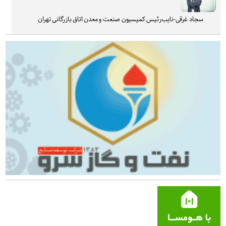
سجاد غرقی-نایب‌رئیس کمیسیون صنعت و معدن اتاق بازرگانی تهران