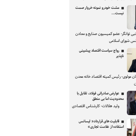
مشت خودرو نمونه خروار صمت
نیست...
بی توانگر- عضو کمیسیون صنایع و معادن
س شورای اسلامی
رواج سیاست اقتصاد پیشبینی
ناپذیر
ان مولوی- رئیس کمیته اقتصاد خانه معدن
ن
عوارض صادراتی فولاد، تقابل با
محدودیت اما بی منطق
ولید هلالات- کارشناس اقتصادی
قابلیت های قرارداد« لیسانس
استفاده از علامت تجاری»