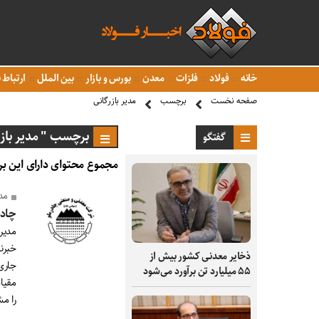
خانه
فولاد
فلزات
معدن
بورس و بازار
بین الملل
ارتباط ب
صفحه نخست
برچسب
مدیر بازرگانی
برچسب " مدیر بازر
گفتگو
مجموع محتوای دارای این بر
مدی
چادر
خبرنگ
ذخایر معدنی کشور بیش از
جاری
۵۵ میلیارد تن برآورد می‌شود
را م