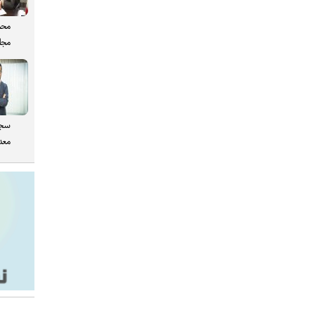
محم
مجل
سجا
معدن