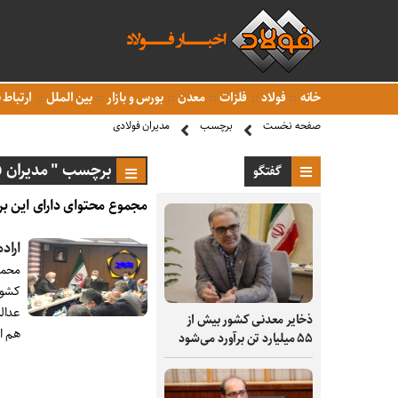
خانه
فولاد
فلزات
معدن
بورس و بازار
بین الملل
ارتباط ب
صفحه نخست
برچسب
مدیران فولادى
برچسب " مدیران ف
گفتگو
مجموع محتوای دارای این بر
اراد
محمد
کشور
عدالت
ذخایر معدنی کشور بیش از
هم ا
۵۵ میلیارد تن برآورد می‌شود