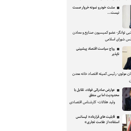
مشت خودرو نمونه خروار صمت
نیست...
بی توانگر- عضو کمیسیون صنایع و معادن
س شورای اسلامی
رواج سیاست اقتصاد پیشبینی
ناپذیر
ان مولوی- رئیس کمیته اقتصاد خانه معدن
ن
عوارض صادراتی فولاد، تقابل با
محدودیت اما بی منطق
ولید هلالات- کارشناس اقتصادی
قابلیت های قرارداد« لیسانس
استفاده از علامت تجاری»