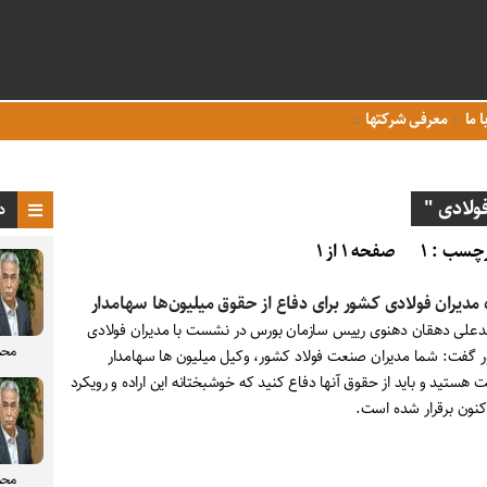
ا ما
معرفی شرکتها
ولادى "
د
چسب : ۱
صفحه ۱ از ۱
ه مدیران فولادى کشور براى دفاع از حقوق میلیون‌ها سهامدار
علی دهقان دهنوی رییس سازمان بورس در نشست با مدیران فولادى
محم
 گفت: شما مدیران صنعت فولاد کشور، وکیل میلیون ها سهامدار
 هستید و باید از حقوق آنها دفاع کنید که خوشبختانه این اراده و رویکرد
کنون برقرار شده است.
محم