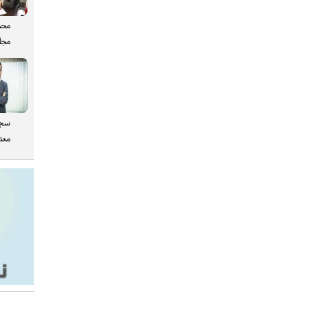
محم
مجل
سجا
معدن