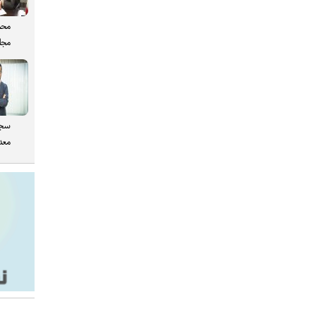
محم
مجل
سجا
معدن