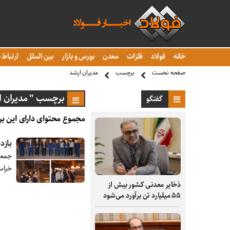
خانه
فولاد
فلزات
معدن
بورس و بازار
بین الملل
ارتباط ب
صفحه نخست
برچسب
مدیران ارشد
برچسب " مدیران ا
گفتگو
مجموع محتوای دارای این بر
بازد
جمعی
خراسا
ذخایر معدنی کشور بیش از
۵۵ میلیارد تن برآورد می‌شود