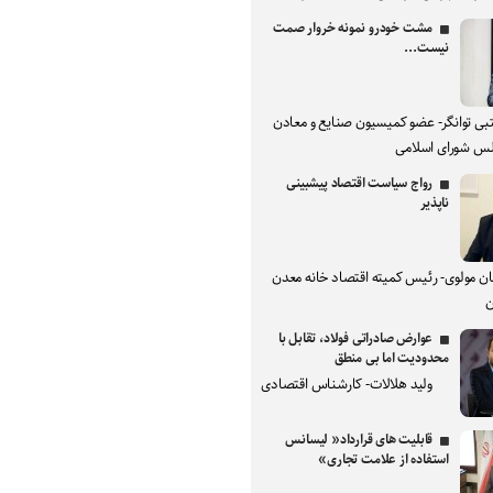
مشت خودرو نمونه خروار صمت
نیست...
بی توانگر- عضو کمیسیون صنایع و معادن
س شورای اسلامی
رواج سیاست اقتصاد پیشبینی
ناپذیر
ان مولوی- رئیس کمیته اقتصاد خانه معدن
ن
عوارض صادراتی فولاد، تقابل با
محدودیت اما بی منطق
ولید هلالات- کارشناس اقتصادی
قابلیت های قرارداد« لیسانس
استفاده از علامت تجاری»