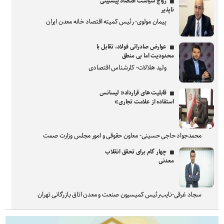
رواج سیاست اقتصاد پیشبینی
ناپذیر
پیمان مولوی- رئیس کمیته اقتصاد خانه معدن ایران
عوارض صادراتی فولاد، تقابل با
محدودیت اما بی منطق
ولید هلالات- کارشناس اقتصادی
قابلیت های قرارداد« لیسانس
استفاده از علامت تجاری»
محمدجواد حاجی حسینی- معاون حقوقی و امور مجلس وزارت صمت
چهار گام برای تحقق انقلاب
معدنی
سجاد غرقی-نایب‌رئیس کمیسیون صنعت و معدن اتاق بازرگانی تهران