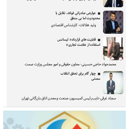
عوارض صادراتی فولاد، تقابل با
محدودیت اما بی منطق
ولید هلالات- کارشناس اقتصادی
قابلیت های قرارداد« لیسانس
استفاده از علامت تجاری»
محمدجواد حاجی حسینی- معاون حقوقی و امور مجلس وزارت صمت
چهار گام برای تحقق انقلاب
معدنی
سجاد غرقی-نایب‌رئیس کمیسیون صنعت و معدن اتاق بازرگانی تهران