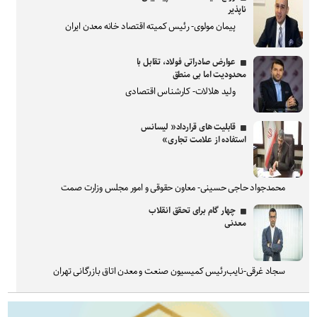
ناپذیر
پیمان مولوی- رئیس کمیته اقتصاد خانه معدن ایران
عوارض صادراتی فولاد، تقابل با
محدودیت اما بی منطق
ولید هلالات- کارشناس اقتصادی
قابلیت های قرارداد« لیسانس
استفاده از علامت تجاری»
محمدجواد حاجی حسینی- معاون حقوقی و امور مجلس وزارت صمت
چهار گام برای تحقق انقلاب
معدنی
سجاد غرقی-نایب‌رئیس کمیسیون صنعت و معدن اتاق بازرگانی تهران