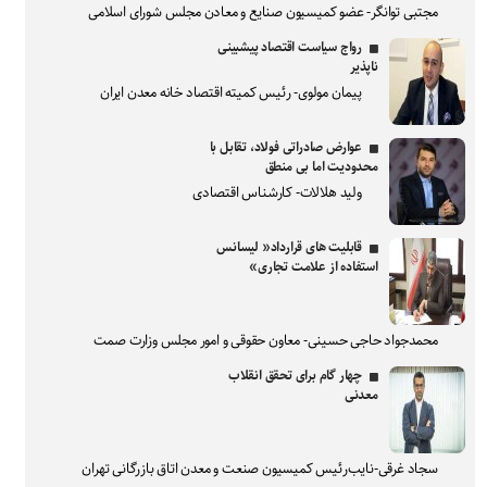
مجتبی توانگر- عضو کمیسیون صنایع و معادن مجلس شورای اسلامی
رواج سیاست اقتصاد پیشبینی
ناپذیر
پیمان مولوی- رئیس کمیته اقتصاد خانه معدن ایران
عوارض صادراتی فولاد، تقابل با
محدودیت اما بی منطق
ولید هلالات- کارشناس اقتصادی
قابلیت های قرارداد« لیسانس
استفاده از علامت تجاری»
محمدجواد حاجی حسینی- معاون حقوقی و امور مجلس وزارت صمت
چهار گام برای تحقق انقلاب
معدنی
سجاد غرقی-نایب‌رئیس کمیسیون صنعت و معدن اتاق بازرگانی تهران