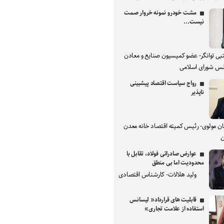
مشت خودرو نمونه خروار صمت
نیست...
بی توانگر- عضو کمیسیون صنایع و معادن
س شورای اسلامی
رواج سیاست اقتصاد پیشبینی
ناپذیر
ان مولوی- رئیس کمیته اقتصاد خانه معدن
ن
عوارض صادراتی فولاد، تقابل با
محدودیت اما بی منطق
ولید هلالات- کارشناس اقتصادی
قابلیت های قرارداد« لیسانس
استفاده از علامت تجاری»