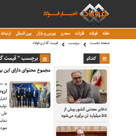
خانه
فولاد
فلزات
معدن
بورس و بازار
بین الملل
ارتباط ب
صفحه نخست
برچسب
قیمت گذاری فولاد
برچسب " قیمت گذا
گفتگو
مجموع محتوای دارای این بر
مع
لزوم
اخبا
تولید
ذخایر معدنی کشور بیش از
طی با
۵۵ میلیارد تن برآورد می‌شود
نمای
مورد 