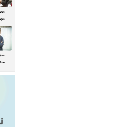
محم
مجل
سجا
معدن