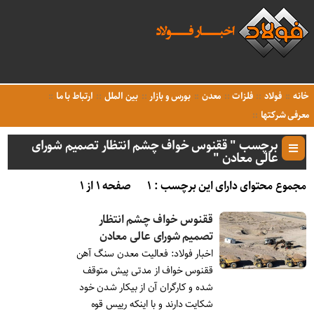
خانه
فولاد
فلزات
معدن
بورس و بازار
بین الملل
ارتباط با ما
معرفی شرکتها
برچسب " ققنوس خواف چشم انتظار تصمیم شورای
عالی معادن "
مجموع محتوای دارای این برچسب : ۱
صفحه ۱ از ۱
ققنوس خواف چشم انتظار
تصمیم شورای عالی معادن
اخبار فولاد: فعالیت معدن سنگ آهن
ققنوس خواف از مدتی پیش متوقف
شده و کارگران آن از بیکار شدن خود
شکایت دارند و با اینکه رییس قوه