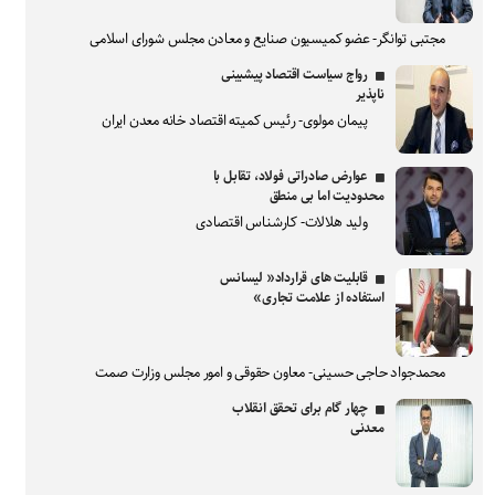
مجتبی توانگر- عضو کمیسیون صنایع و معادن مجلس شورای اسلامی
رواج سیاست اقتصاد پیشبینی
ناپذیر
پیمان مولوی- رئیس کمیته اقتصاد خانه معدن ایران
عوارض صادراتی فولاد، تقابل با
محدودیت اما بی منطق
ولید هلالات- کارشناس اقتصادی
قابلیت های قرارداد« لیسانس
استفاده از علامت تجاری»
محمدجواد حاجی حسینی- معاون حقوقی و امور مجلس وزارت صمت
چهار گام برای تحقق انقلاب
معدنی