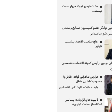
مشت خودرو نمونه خروار صمت
نیست...
بی توانگر- عضو کمیسیون صنایع و معادن
س شورای اسلامی
رواج سیاست اقتصاد پیشبینی
ناپذیر
ان مولوی- رئیس کمیته اقتصاد خانه معدن
ن
عوارض صادراتی فولاد، تقابل با
محدودیت اما بی منطق
ولید هلالات- کارشناس اقتصادی
قابلیت های قرارداد« لیسانس
استفاده از علامت تجاری»