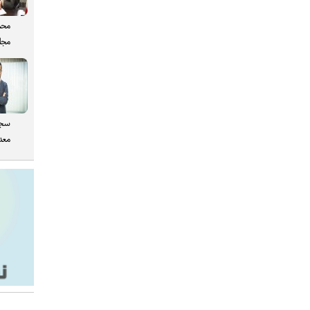
محم
مجل
سجا
معدن