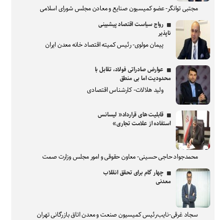
مجتبی توانگر- عضو کمیسیون صنایع و معادن مجلس شورای اسلامی
رواج سیاست اقتصاد پیشبینی
ناپذیر
پیمان مولوی- رئیس کمیته اقتصاد خانه معدن ایران
عوارض صادراتی فولاد، تقابل با
محدودیت اما بی منطق
ولید هلالات- کارشناس اقتصادی
قابلیت های قرارداد« لیسانس
استفاده از علامت تجاری»
محمدجواد حاجی حسینی- معاون حقوقی و امور مجلس وزارت صمت
چهار گام برای تحقق انقلاب
معدنی
سجاد غرقی-نایب‌رئیس کمیسیون صنعت و معدن اتاق بازرگانی تهران