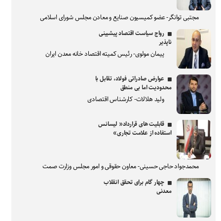
مجتبی توانگر- عضو کمیسیون صنایع و معادن مجلس شورای اسلامی
رواج سیاست اقتصاد پیشبینی
ناپذیر
پیمان مولوی- رئیس کمیته اقتصاد خانه معدن ایران
عوارض صادراتی فولاد، تقابل با
محدودیت اما بی منطق
ولید هلالات- کارشناس اقتصادی
قابلیت های قرارداد« لیسانس
استفاده از علامت تجاری»
محمدجواد حاجی حسینی- معاون حقوقی و امور مجلس وزارت صمت
چهار گام برای تحقق انقلاب
معدنی