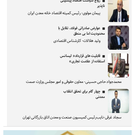
رواج سیاست اقتصاد پیشبینی
ناپذیر
پیمان مولوی- رئیس کمیته اقتصاد خانه معدن ایران
عوارض صادراتی فولاد، تقابل با
محدودیت اما بی منطق
ولید هلالات- کارشناس اقتصادی
قابلیت های قرارداد« لیسانس
استفاده از علامت تجاری»
محمدجواد حاجی حسینی- معاون حقوقی و امور مجلس وزارت صمت
چهار گام برای تحقق انقلاب
معدنی
سجاد غرقی-نایب‌رئیس کمیسیون صنعت و معدن اتاق بازرگانی تهران