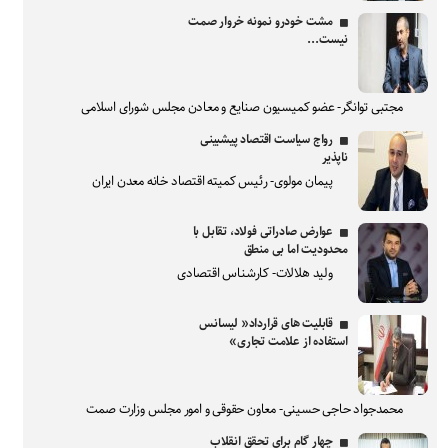
مشت خودرو نمونه خروار صمت
نیست...
مجتبی توانگر- عضو کمیسیون صنایع و معادن مجلس شورای اسلامی
رواج سیاست اقتصاد پیشبینی
ناپذیر
پیمان مولوی- رئیس کمیته اقتصاد خانه معدن ایران
عوارض صادراتی فولاد، تقابل با
محدودیت اما بی منطق
ولید هلالات- کارشناس اقتصادی
قابلیت های قرارداد« لیسانس
استفاده از علامت تجاری»
محمدجواد حاجی حسینی- معاون حقوقی و امور مجلس وزارت صمت
چهار گام برای تحقق انقلاب