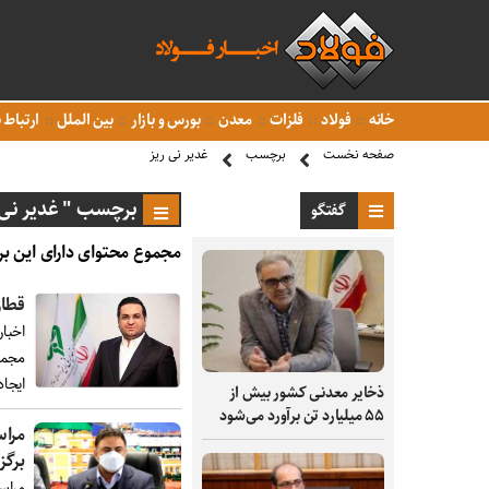
خانه
فولاد
فلزات
معدن
بورس و بازار
بین الملل
ارتباط ب
صفحه نخست
برچسب
غدیر نی ریز
برچسب " غدیر نی 
گفتگو
مجموع محتوای دارای این بر
قطار
اخبار
مجمو
ایجاد
ذخایر معدنی کشور بیش از
۵۵ میلیارد تن برآورد می‌شود
مراس
برگز
مراس