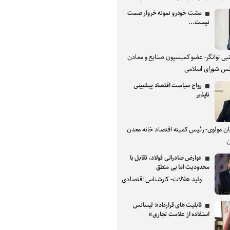
مشت خودرو نمونه خروار صمت
نیست...
بی توانگر- عضو کمیسیون صنایع و معادن
س شورای اسلامی
رواج سیاست اقتصاد پیشبینی
ناپذیر
ان مولوی- رئیس کمیته اقتصاد خانه معدن
ن
عوارض صادراتی فولاد، تقابل با
محدودیت اما بی منطق
ولید هلالات- کارشناس اقتصادی
قابلیت های قرارداد« لیسانس
استفاده از علامت تجاری»