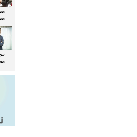
محم
مجل
سجا
معدن