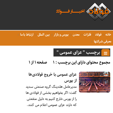
خانه
فولاد
فلزات
معدن
بورس و بازار
بین الملل
ارتباط با ما
معرفی شرکتها
برچسب " عزای عمومی "
مجموع محتوای دارای این برچسب : ۱
صفحه ۱ از ۱
عزای عمومی با خروج فولادی‌ها
از بورس
مدیرعامل هلدینگ گروه صنعتی سدید
گفت: اگر بخواهیم بخشی از فولادی ها
را از بورس خارج کنیم به دلیل منفعتی
که دارند عزای عمومی اعلام می کنند.