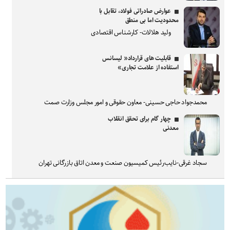
عوارض صادراتی فولاد، تقابل با
محدودیت اما بی منطق
ولید هلالات- کارشناس اقتصادی
قابلیت های قرارداد« لیسانس
استفاده از علامت تجاری»
محمدجواد حاجی حسینی- معاون حقوقی و امور مجلس وزارت صمت
چهار گام برای تحقق انقلاب
معدنی
سجاد غرقی-نایب‌رئیس کمیسیون صنعت و معدن اتاق بازرگانی تهران