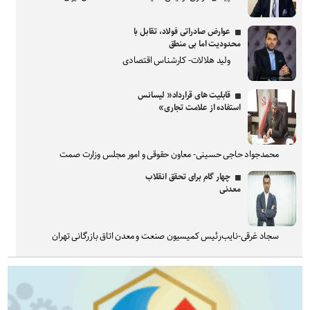
عوارض صادراتی فولاد، تقابل با
محدودیت اما بی منطق
ولید هلالات- کارشناس اقتصادی
قابلیت های قرارداد« لیسانس
استفاده از علامت تجاری»
محمدجواد حاجی حسینی- معاون حقوقی و امور مجلس وزارت صمت
چهار گام برای تحقق انقلاب
معدنی
سجاد غرقی-نایب‌رئیس کمیسیون صنعت و معدن اتاق بازرگانی تهران