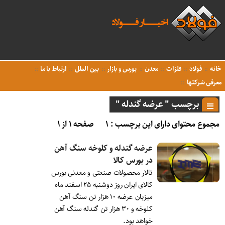
خانه
فولاد
فلزات
معدن
بورس و بازار
بین الملل
ارتباط با ما
معرفی شرکتها
برچسب " عرضه گندله "
مجموع محتوای دارای این برچسب : ۱
صفحه ۱ از ۱
عرضه گندله و کلوخه سنگ آهن
در بورس کالا
تالار محصولات صنعتی و معدنی بورس
کالای ایران روز دوشنبه ۲۵ اسفند ماه
میزبان عرضه ۱۰ هزار تن سنگ آهن
کلوخه و ۳۰ هزار تن گندله سنگ آهن
خواهد بود.