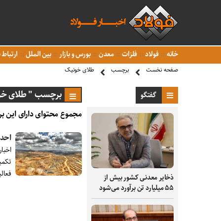
خانه
فولاد
فلزات
معدن
بورس و بازار
بین الملل
ارتباط ب
صفحه نخست
برچسب
طلای خونیک
برچسب " طلای خو
گفتگو
مجموع محتوای دارای این بر
احدا
اخبار
تکمی
فعالیت سرمایه‌‎
ذخایر معدنی کشور بیش از
۵۵ میلیارد تن برآورد می‌شود