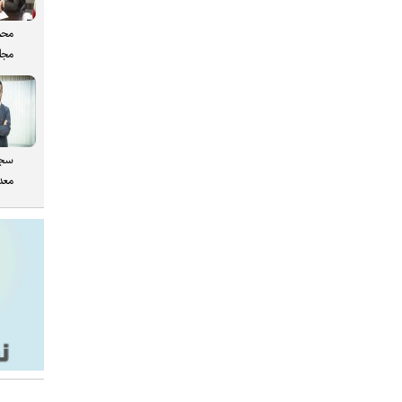
محم
مجل
سجا
معدن