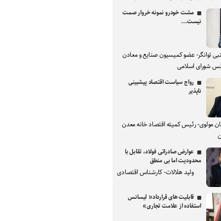
مشت خودرو نمونه خروار صمت
نیست...
بی توانگر- عضو کمیسیون صنایع و معادن
س شورای اسلامی
رواج سیاست اقتصاد پیشبینی
ناپذیر
ان مولوی- رئیس کمیته اقتصاد خانه معدن
ن
عوارض صادراتی فولاد، تقابل با
محدودیت اما بی منطق
ولید هلالات- کارشناس اقتصادی
قابلیت های قرارداد« لیسانس
استفاده از علامت تجاری»