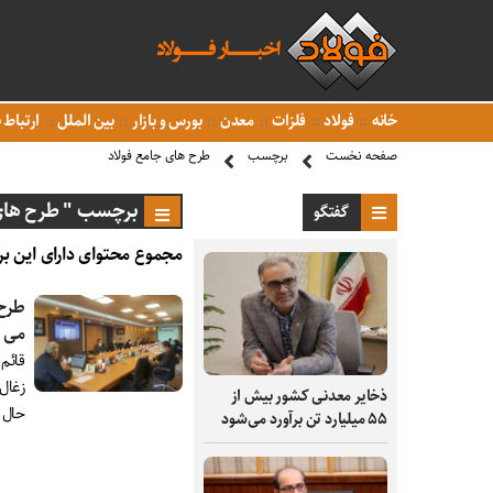
خانه
فولاد
فلزات
معدن
بورس و بازار
بین الملل
ارتباط ب
صفحه نخست
برچسب
طرح های جامع فولاد
برچسب " طرح های 
گفتگو
مجموع محتوای دارای این بر
طرح 
می 
قائم
زغال
ذخایر معدنی کشور بیش از
حال 
۵۵ میلیارد تن برآورد می‌شود