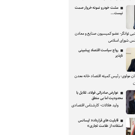
مشت خودرو نمونه خروار صمت
نیست...
بی توانگر- عضو کمیسیون صنایع و معادن
س شورای اسلامی
رواج سیاست اقتصاد پیشبینی
ناپذیر
ان مولوی- رئیس کمیته اقتصاد خانه معدن
ن
عوارض صادراتی فولاد، تقابل با
محدودیت اما بی منطق
ولید هلالات- کارشناس اقتصادی
قابلیت های قرارداد« لیسانس
استفاده از علامت تجاری»