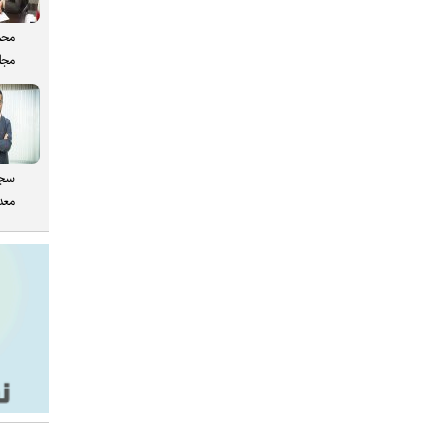
محم
مجل
سجا
معدن