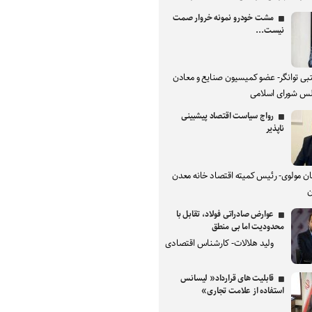
مشت خودرو نمونه خروار صمت
نیست...
بی توانگر- عضو کمیسیون صنایع و معادن
س شورای اسلامی
رواج سیاست اقتصاد پیشبینی
ناپذیر
ان مولوی- رئیس کمیته اقتصاد خانه معدن
ن
عوارض صادراتی فولاد، تقابل با
محدودیت اما بی منطق
ولید هلالات- کارشناس اقتصادی
قابلیت های قرارداد« لیسانس
استفاده از علامت تجاری»