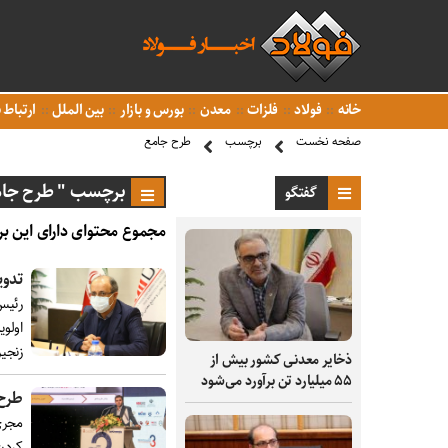
خانه
فولاد
فلزات
معدن
بورس و بازار
بین الملل
ارتباط ب
صفحه نخست
برچسب
طرح جامع
برچسب " طرح جام
گفتگو
مجموع محتوای دارای این بر
تدوی
رئیس
اولو
زنجیر
ذخایر معدنی کشور بیش از
۵۵ میلیارد تن برآورد می‌شود
طرح ج
مجری
کردن