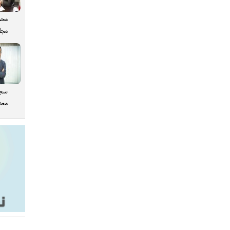
محم
مجل
سجا
معدن