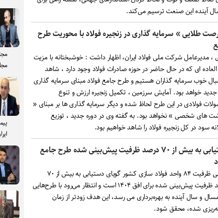
صت طلایی » سرمایه گذاری در زنجیره فولاد با محوریت طرح
ع
مجت
ی ، مدیرعامل شرکت ملی فولاد ایران، اظهار داشت : خوشبختانه با مزیت
مجل
لعاده ای که در حال حاضر در حوزه صادرات فولاد وجود دارد ، شاهد
بال خوب سرمایه گذاران هستیم و طرح جامع فولاد مبنای سرمایه گذاری
جدید خواهد بود. آمایش سرزمین ، تکمیل زنجیره ارزش و تنوع
لات فولادی در این طرح لحاظ شده و دیگر سرمایه گذاری ها بر مبنای «
شت های شخصی » نخواهد بود. به گفته وی در دوره جدید ، توزیع
پیم
نه سود در کل زنجیره فولاد را شاهد خواهیم بود.
ایرا
دستیابی به بیش از ۷۰ درصد ظرفیت پیش‌بینی شده طرح جامع
د
بررسی ظرفیت ۸۴ واحد فولاد سازی کشور گویای دستیابی به بیش از ۷۰
درصد ظرفیت پیش‌بینی شده برای افق ۱۴۰۴ است و انتظار می‌رود با طرح‌هایی
سال و سال آینده به بهره‌برداری می رسد، این هدف زودتر از زمان
مه‌ریزی شده، محقق شود.