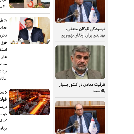
۲۰ سال آینده این صنعت ترسیم می‌کند.
« فر
جام
فرسودگی ناوگان معدنی،
نادر
تهدیدی برای ارتقای بهره‌وری
فوق ا
استق
های 
محصو
بردا
عادلا
ظرفیت‌ معادن در کشور بسیار
بالاست
فولا
که ام
برنا